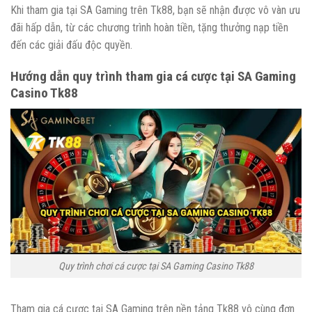
Khi tham gia tại SA Gaming trên Tk88, bạn sẽ nhận được vô vàn ưu
đãi hấp dẫn, từ các chương trình hoàn tiền, tặng thưởng nạp tiền
đến các giải đấu độc quyền.
Hướng dẫn quy trình tham gia cá cược tại SA Gaming
Casino Tk88
Quy trình chơi cá cược tại SA Gaming Casino Tk88
Tham gia cá cược tại SA Gaming trên nền tảng Tk88 vô cùng đơn