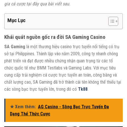
gia cá cược tại đây qua bài viết sau.
Mục Lục
Khái quát nguồn gốc ra đời SA Gaming Casino
SA Gaming
là một thương hiệu casino trực tuyến nổi tiếng có trụ
sở tại Philippines. Thành lập vào năm 2009, công ty nhanh chóng
phát triển và đạt được nhiều chứng nhận quan trọng từ các tổ
chức quốc tế như BMM Testlabs và Gaming Labs. Với mục tiêu
cung cấp trải nghiệm cá cược trực tuyến an toàn, công bằng và
chất lượng cao, SA Gaming đã trở thành cái tên không thể thiếu tại
các sòng bạc trực tuyến lớn, trong đó có
Tk88
.
★ Xem thêm:
AG Casino - Sòng Bạc Trực Tuyến Đa
Dạng Thể Thức Cược