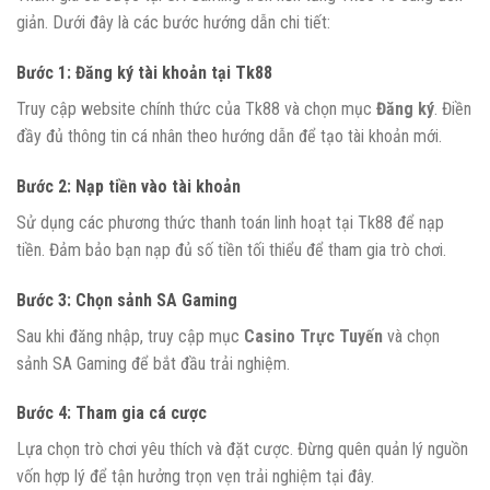
giản. Dưới đây là các bước hướng dẫn chi tiết:
Bước 1: Đăng ký tài khoản tại Tk88
Truy cập website chính thức của Tk88 và chọn mục
Đăng ký
. Điền
đầy đủ thông tin cá nhân theo hướng dẫn để tạo tài khoản mới.
Bước 2: Nạp tiền vào tài khoản
Sử dụng các phương thức thanh toán linh hoạt tại Tk88 để nạp
tiền. Đảm bảo bạn nạp đủ số tiền tối thiểu để tham gia trò chơi.
Bước 3: Chọn sảnh SA Gaming
Sau khi đăng nhập, truy cập mục
Casino Trực Tuyến
và chọn
sảnh SA Gaming để bắt đầu trải nghiệm.
Bước 4: Tham gia cá cược
Lựa chọn trò chơi yêu thích và đặt cược. Đừng quên quản lý nguồn
vốn hợp lý để tận hưởng trọn vẹn trải nghiệm tại đây.