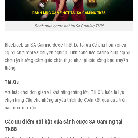
Danh mục game hot tại Sa Gaming Tk88
Blackjack tại SA Gaming được thiết kế tối ưu để phù hợp với cả
người chơi mới và chuyên nghiệp. Tính năng live casino giúp người
chơi tận hưởng cảm giác chân thực như tại các sòng bạc truyền
thống.
Tài Xỉu
Với luật chơi đơn giản và khả năng thắng lớn, Tài Xỉu luôn là lựa
chọn hàng đầu cho những ai yêu thích dự đoán kết quả dựa trên
các con xúc xắc.
Các ưu điểm nổi bật của sảnh cược SA Gaming tại
Tk88