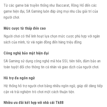
Từ các game bài truyền thống như Baccarat, Rồng Hổ đến các
game hiện đại, SA Gaming luôn đáp ứng mọi nhu cầu giải trí của
người chơi.
Mức cược từ thấp đến cao
Người chơi có thể linh hoạt lựa chọn mức cược phù hợp với ngân
sách của mình, từ vài ngàn đồng đến hàng triệu đồng.
Công nghệ bảo mật hiện đại
SA Gaming sử dụng công nghệ mã hóa SSL tiên tiến, đảm bảo an
toàn tuyệt đối cho thông tin cá nhân và giao dịch của người chơi.
Hỗ trợ đa ngôn ngữ
Hệ thống hỗ trợ người chơi bằng nhiều ngôn ngữ, giúp dễ dàng tiếp
cận và trải nghiệm trò chơi một cách thuận tiện.
Nhiều ưu đãi kết hợp với nhà cái Tk88