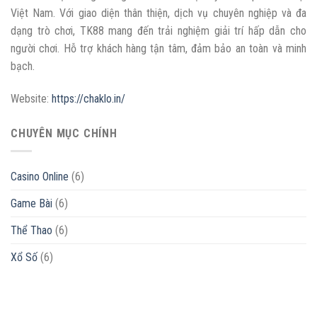
Việt Nam. Với giao diện thân thiện, dịch vụ chuyên nghiệp và đa
dạng trò chơi, TK88 mang đến trải nghiệm giải trí hấp dẫn cho
người chơi. Hỗ trợ khách hàng tận tâm, đảm bảo an toàn và minh
bạch.
Website:
https://chaklo.in/
CHUYÊN MỤC CHÍNH
Casino Online
(6)
Game Bài
(6)
Thể Thao
(6)
Xổ Số
(6)