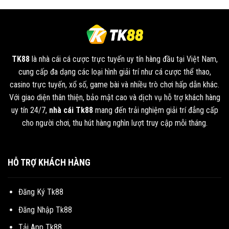
TK88
là nhà cái cá cược trực tuyến uy tín hàng đầu tại Việt Nam,
cung cấp đa dạng các loại hình giải trí như cá cược thể thao,
casino trực tuyến, xổ số, game bài và nhiều trò chơi hấp dẫn khác.
Với giao diện thân thiện, bảo mật cao và dịch vụ hỗ trợ khách hàng
uy tín 24/7,
nhà cái Tk88
mang đến trải nghiệm giải trí đẳng cấp
cho người chơi, thu hút hàng nghìn lượt truy cập mỗi tháng.
HỖ TRỢ KHÁCH HÀNG
Đăng Ký Tk88
Đăng Nhập Tk88
Tải App Tk88