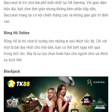
Baccarat là trò chơi bài phổ biến nhất tại SA Gaming. Với giao diện
hiện đại, luật chơi đơn giản nhưng không kém phần hấp dẫn,
Baccarat mang lại cơ hội chiến thắng cao và không gian giải trí đỉnh
cao.
Rồng Hổ Online
Rồng Hổ là trò chơi lý tưởng cho những ai yêu thích tốc độ. Chỉ với
một lá bài duy nhất cho mỗi bên, bạn có thể biết ngay kết quả
trong tích tắc. Đây là sự lựa chọn hoàn hảo cho người chơi ưa thích
sự kịch tính.
Blackjack