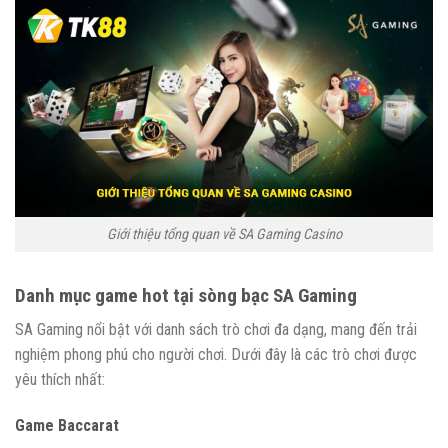
Giới thiệu tổng quan về SA Gaming Casino
Danh mục game hot tại sòng bạc SA Gaming
SA Gaming nổi bật với danh sách trò chơi đa dạng, mang đến trải
nghiệm phong phú cho người chơi. Dưới đây là các trò chơi được
yêu thích nhất:
Game Baccarat