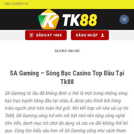
Chuyển
chaklo.in/.
đến
nội
dung
ĐĂNG KÝ +88K
ĐĂNG NHẬP
CASINO ONLINE
SA Gaming – Sòng Bạc Casino Top Đầu Tại
Tk88
SA Gaming từ lâu đã khẳng định vị thế là một trong những sòng
bạc trực tuyến hàng đầu tại châu Á, được yêu thích bởi hàng
triệu người chơi trên toàn thế giới. Khi kết hợp với nhà cái uy tín
Tk88, SA Gaming càng trở nên nổi bật nhờ nền tảng công nghệ
tiên tiến, danh mục trò chơi đa dạng và các ưu đãi không thể bỏ
qua. Cùng tìm hiểu sâu hơn về SA Gaming cũng như cách tham