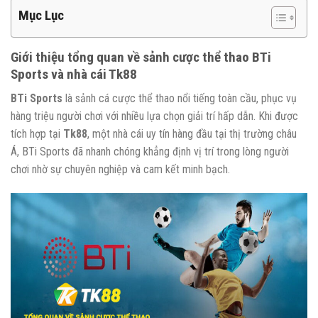
Mục Lục
Giới thiệu tổng quan về sảnh cược thể thao BTi
Sports và nhà cái Tk88
BTi Sports
là sảnh cá cược thể thao nổi tiếng toàn cầu, phục vụ
hàng triệu người chơi với nhiều lựa chọn giải trí hấp dẫn. Khi được
tích hợp tại
Tk88
, một nhà cái uy tín hàng đầu tại thị trường châu
Á, BTi Sports đã nhanh chóng khẳng định vị trí trong lòng người
chơi nhờ sự chuyên nghiệp và cam kết minh bạch.