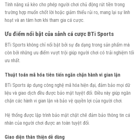
Tính năng xả kèo cho phép người chơi chủ động rút tiền trong
trường hợp muốn chốt lời hoặc giảm thiểu rủi ro, mang lại sự linh
hoạt và an tâm hơn khi tham gia cá cược.
Ưu điểm nổi bật của sảnh cá cược BTi Sports
BTi Sports không chỉ nổi bật bởi sự đa dạng trong sản phẩm mà
còn bởi những ưu điểm vượt trội giúp người chơi có trải nghiệm tối
ưu nhất.
Thuật toán mã hóa tiên tiến ngăn chặn hành vi gian lận
BTi Sports áp dụng công nghệ mã hóa hiện đại, đảm bảo mọi dữ
liệu và giao dịch đều được bảo mật tuyệt đối. Điều này giúp ngăn
chặn các hành vi gian lận và bảo vệ quyền lợi của người chơi.
Hệ thống được lập trình bảo mật chặt chẽ đảm bảo thông tin cá
nhân của người chơi được an toàn tuyệt đối.
Giao diện thân thiện dễ dùng