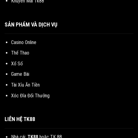
Khuyến Mãi Tk88
SẢN PHẨM VÀ DỊCH VỤ
Casino Online
Thể Thao
Xổ Số
Game Bài
Tài Xỉu Ăn Tiền
Xóc Đĩa Đổi Thưởng
LIÊN HỆ TK88
Nhà cái:
TK88
hoặc TK 88