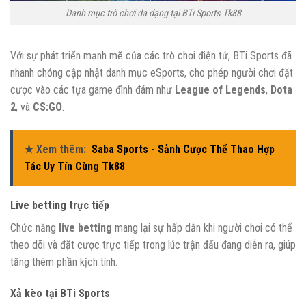
Danh mục trò chơi da dạng tại BTi Sports Tk88
Với sự phát triển mạnh mẽ của các trò chơi điện tử, BTi Sports đã
nhanh chóng cập nhật danh mục eSports, cho phép người chơi đặt
cược vào các tựa game đình đám như
League of Legends
,
Dota
2
, và
CS:GO
.
★ Xem thêm:
Saba Sports - Sảnh Cược Thể Thao Hợp
Tác Uy Tín Cùng Tk88
Live betting trực tiếp
Chức năng
live betting
mang lại sự hấp dẫn khi người chơi có thể
theo dõi và đặt cược trực tiếp trong lúc trận đấu đang diễn ra, giúp
tăng thêm phần kịch tính.
Xả kèo tại BTi Sports