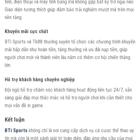
tính, điện thoại và máy tính bảng mà không gặp bất kỳ trở ngại nào.
Giao diện tương thích giúp đảm bảo trải nghiệm mượt mà trên mọi
nền tảng.
Khuyến mãi cực chất
BTi Sports và Tk88 thường xuyên tổ chức các chương trình khuyến
mãi hấp dẫn như hoàn tiền, tặng thưởng và ưu đãi nạp tiền, giúp
người chơi mới và thành viên lâu năm có thêm cơ hội chiến thắng
lớn.
Hỗ trợ khách hàng chuyên nghiệp
Đội ngũ hỗ trợ chăm sóc khách hàng hoạt động liên tục 24/7, sẵn
sàng giải đáp mọi thắc mắc và hỗ trợ người chơi khi cần thiết cho
mọi vấn đề in game.
Kết luận
BTi Sports
không chỉ là nơi cung cấp dịch vụ cá cược thể thao uy
tín mà còn là một sảnh giải trí toàn diện, đáp ứng nhu cầu của mọi