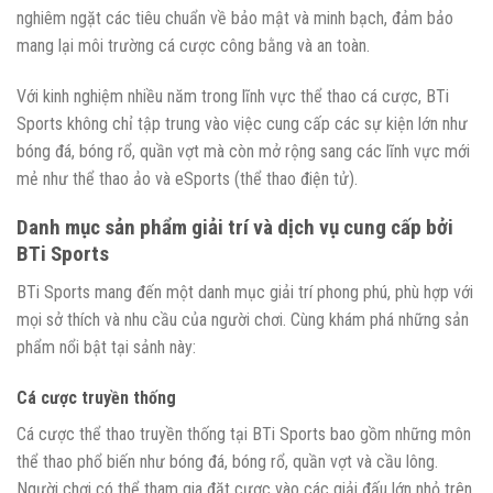
nghiêm ngặt các tiêu chuẩn về bảo mật và minh bạch, đảm bảo
mang lại môi trường cá cược công bằng và an toàn.
Với kinh nghiệm nhiều năm trong lĩnh vực thể thao cá cược, BTi
Sports không chỉ tập trung vào việc cung cấp các sự kiện lớn như
bóng đá, bóng rổ, quần vợt mà còn mở rộng sang các lĩnh vực mới
mẻ như thể thao ảo và eSports (thể thao điện tử).
Danh mục sản phẩm giải trí và dịch vụ cung cấp bởi
BTi Sports
BTi Sports mang đến một danh mục giải trí phong phú, phù hợp với
mọi sở thích và nhu cầu của người chơi. Cùng khám phá những sản
phẩm nổi bật tại sảnh này:
Cá cược truyền thống
Cá cược thể thao truyền thống tại BTi Sports bao gồm những môn
thể thao phổ biến như bóng đá, bóng rổ, quần vợt và cầu lông.
Người chơi có thể tham gia đặt cược vào các giải đấu lớn nhỏ trên