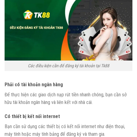
Các điều kiện cần để đăng ký tài khoản tại Tk88
Phải có tài khoản ngân hàng
Để thực hiện các giao dịch nạp rút tiền nhanh chóng, bạn cần sở
hữu tài khoản ngân hàng và liên kết với nhà cái.
Có thiết bị kết nối internet
Bạn cần sử dụng các thiết bị có kết nối internet như điện thoại,
máy tính hoặc máy tính bảng để đăng ký và tham gia.