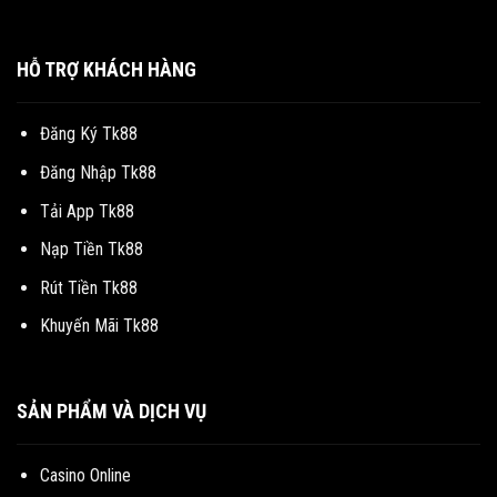
HỖ TRỢ KHÁCH HÀNG
Đăng Ký Tk88
Đăng Nhập Tk88
Tải App Tk88
Nạp Tiền Tk88
Rút Tiền Tk88
Khuyến Mãi Tk88
SẢN PHẨM VÀ DỊCH VỤ
Casino Online