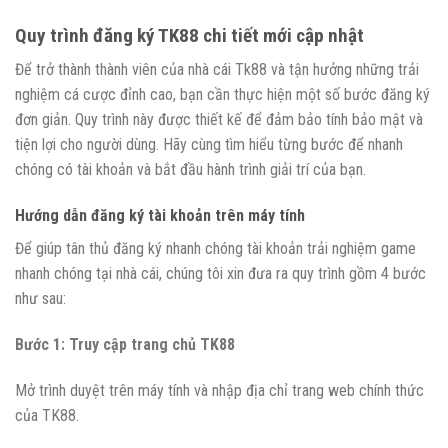
Quy trình đăng ký TK88 chi tiết mới cập nhật
Để trở thành thành viên của nhà cái Tk88 và tận hưởng những trải
nghiệm cá cược đỉnh cao, bạn cần thực hiện một số bước đăng ký
đơn giản. Quy trình này được thiết kế để đảm bảo tính bảo mật và
tiện lợi cho người dùng. Hãy cùng tìm hiểu từng bước để nhanh
chóng có tài khoản và bắt đầu hành trình giải trí của bạn.
Hướng dẫn đăng ký tài khoản trên máy tính
Để giúp tân thủ đăng ký nhanh chóng tài khoản trải nghiệm game
nhanh chóng tại nhà cái, chúng tôi xin đưa ra quy trình gồm 4 bước
như sau:
Bước 1: Truy cập trang chủ TK88
Mở trình duyệt trên máy tính và nhập địa chỉ trang web chính thức
của TK88.