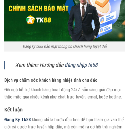
Đăng ký tk88 bảo mật thông tin khách hàng tuyệt đối
Xem thêm: Hướng dẫn
đăng nhập tk88
Dịch vụ chăm sóc khách hàng nhiệt tình chu đáo
Đội ngũ hỗ trợ khách hàng hoạt động 24/7, sẵn sàng giải đáp mọi
thắc mắc qua nhiều kênh như chat trực tuyến, email, hoặc hotline.
Kết luận
Đăng Ký Tk88
không chỉ là bước đầu tiên để bạn tham gia vào thế
giới cá cược trực tuyến hấp dẫn, mà còn mở ra cơ hội trải nghiệm