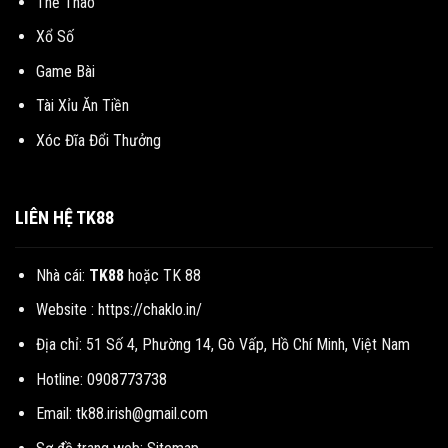
Thể Thao
Xổ Số
Game Bài
Tài Xỉu Ăn Tiền
Xóc Đĩa Đổi Thưởng
LIÊN HỆ TK88
Nhà cái:
TK88
hoặc TK 88
Website :
https://chaklo.in/
Địa chỉ: 51 Số 4, Phường 14, Gò Vấp, Hồ Chí Minh, Việt Nam
Hotline: 0908773738
Email:
tk88.irish@gmail.com