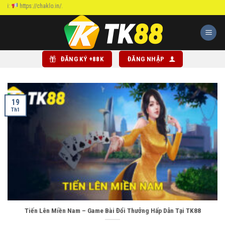
Chuyển
tps://chaklo.in/.
đến
nội
dung
ĐĂNG KÝ +88K
ĐĂNG NHẬP
19
Th1
Tiến Lên Miền Nam – Game Bài Đổi Thưởng Hấp Dẫn Tại TK88