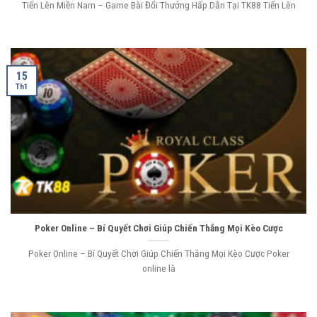
Tiến Lên Miền Nam – Game Bài Đổi Thưởng Hấp Dẫn Tại TK88 Tiến Lên
15
Th1
Poker Online – Bí Quyết Chơi Giúp Chiến Thắng Mọi Kèo Cược
Poker Online – Bí Quyết Chơi Giúp Chiến Thắng Mọi Kèo Cược Poker
online là