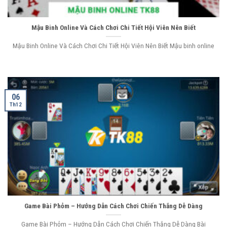
Mậu Binh Online Và Cách Chơi Chi Tiết Hội Viên Nên Biết
Mậu Binh Online Và Cách Chơi Chi Tiết Hội Viên Nên Biết Mậu binh online
06
Th12
Game Bài Phỏm – Hướng Dẫn Cách Chơi Chiến Thắng Dễ Dàng
Game Bài Phỏm – Hướng Dẫn Cách Chơi Chiến Thắng Dễ Dàng Bài